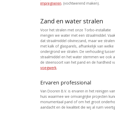
impregneren
. (vochtwerend maken).
Zand en water stralen
Voor het stralen met onze Torbo-installatie
mengen we water met een straalmiddel. Vaak
dat straalmiddel olivinezand, maar we strale
met kalk of glasparels, afhankelijk van welke
ondergrond we stralen. De verhouding tussen
straalmiddel en het water stemmen we ook a
de steensoort van het pand en de hardheid v
voegwerk
.
Ervaren professional
Van Dooren B.V. is ervaren in het reinigen va
huis waarmee we omvangrijke projecten kunne
monumentaal pand of om het groot onderhoud
aandacht en de kwaliteit die wij al ruim veert