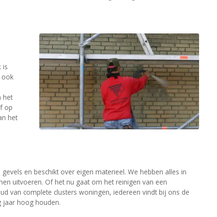
 is
n ook
 het
f op
an het
n gevels en beschikt over eigen materieel. We hebben alles in
n uitvoeren. Of het nu gaat om het reinigen van een
 van complete clusters woningen, iedereen vindt bij ons de
ig jaar hoog houden.