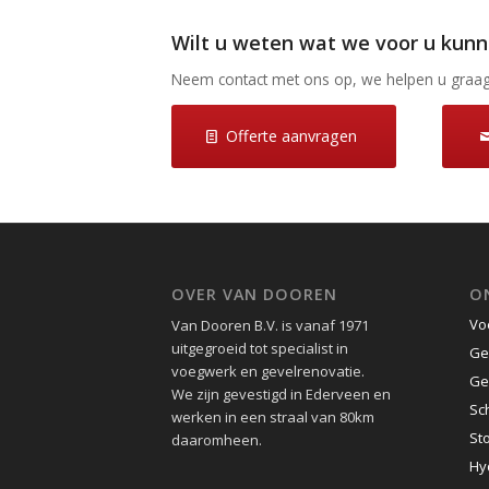
Wilt u weten wat we voor u kun
Neem contact met ons op, we helpen u graag
Offerte aanvragen
OVER VAN DOOREN
ON
Vo
Van Dooren B.V. is vanaf 1971
uitgegroeid tot specialist in
Ge
voegwerk en gevelrenovatie.
Ge
We zijn gevestigd in Ederveen en
Sc
werken in een straal van 80km
St
daaromheen.
Hy