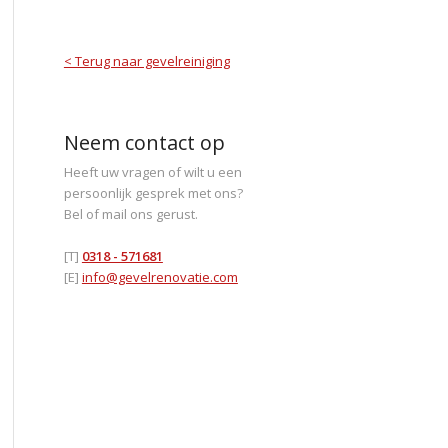
< Terug naar gevelreiniging
Neem contact op
Heeft uw vragen of wilt u een
persoonlijk gesprek met ons?
Bel of mail ons gerust.
[T]
0318 - 571681
[E]
info@gevelrenovatie.com