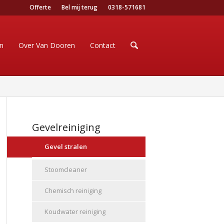
Offerte
Bel mij terug
0318-571681
en
Over Van Dooren
Contact
Gevelreiniging
Gevel stralen
Stoomcleaner
Chemisch reiniging
Koudwater reiniging