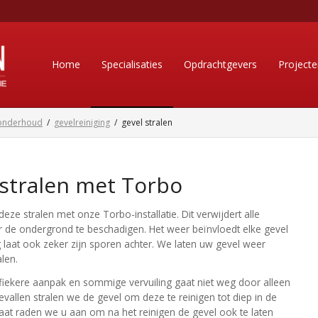
Home
Specialisaties
Opdrachtgevers
Project
onderhoud
/
gevelreiniging
/
gevel stralen
 stralen met Torbo
e stralen met onze Torbo-installatie. Dit verwijdert alle
nder de ondergrond te beschadigen. Het weer beïnvloedt elke gevel
laat ook zeker zijn sporen achter. We laten uw gevel weer
alen.
ekere aanpak en sommige vervuiling gaat niet weg door alleen
evallen stralen we de gevel om deze te reinigen tot diep in de
taat raden we u aan om na het reinigen de gevel ook te laten