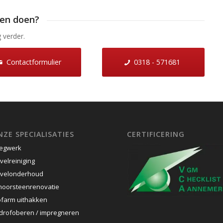
nen doen?
 verder.
Contactformulier
0318 - 571681
ZE SPECIALISATIES
CERTIFICERING
egwerk
velreiniging
velonderhoud
hoorsteenrenovatie
ofarm uithakken
drofoberen / impregneren