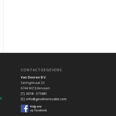
CONTACTGEGEVENS
Van Dooren B.V.
Seringstraat 23
6744 WZ Ederveen
[T]:
0318 - 571681
[E]:
info@gevelrenovatie.com